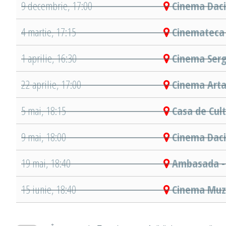
9 decembrie, 17:00
Cinema Daci
4 martie, 17:15
Cinemateca 
1 aprilie, 16:30
Cinema Sergi
22 aprilie, 17:00
Cinema Arta
5 mai, 18:15
Casa de Cult
9 mai, 18:00
Cinema Daci
19 mai, 18:40
Ambasada -
15 iunie, 18:40
Cinema Muze