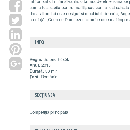
Într-un sat din Transilvania, o tânără de etnie romă s
cum a fost răpită pentru măritiș sau cum a fost salvată 
dacă viitorul ei este nesigur și omul iubit departe, Ang
credință. „Ceea ce Dumnezeu promite este mai import
INFO
Regia:
Botond Püsök
Anul:
2015
Durată:
33 min
Ţară:
România
SECŢIUNEA
Competiția principală