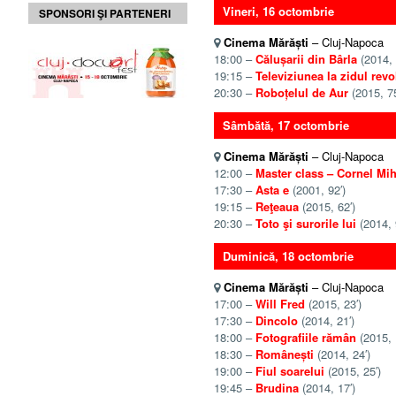
Vineri, 16 octombrie
SPONSORI ŞI PARTENERI
Cinema Mărăști
– Cluj-Napoca
18:00 –
Călușarii din Bârla
(2014, 
19:15 –
Televiziunea la zidul revo
20:30 –
Roboțelul de Aur
(2015, 75
Sâmbătă, 17 octombrie
Cinema Mărăști
– Cluj-Napoca
12:00 –
Master class – Cornel Mi
17:30 –
Asta e
(2001, 92′)
19:15 –
Reţeaua
(2015, 62′)
20:30 –
Toto şi surorile lui
(2014, 
Duminică, 18 octombrie
Cinema Mărăști
– Cluj-Napoca
17:00 –
Will Fred
(2015, 23′)
17:30 –
Dincolo
(2014, 21′)
18:00 –
Fotografiile rămân
(2015, 
18:30 –
Românești
(2014, 24′)
19:00 –
Fiul soarelui
(2015, 25′)
19:45 –
Brudina
(2014, 17′)