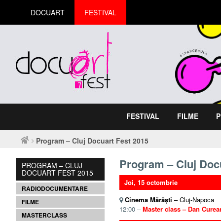
DOCUART
FESTIVAL
FESTIVAL
FILME
P
Program – Cluj Docuart Fest 2015
Program – Cluj Doc
PROGRAM – CLUJ
DOCUART FEST 2015
Joi, 15 octombrie
RADIODOCUMENTARE
Cinema Mărăști
– Cluj-Napoca
FILME
12:00 –
Master class – Dan Cure
MASTERCLASS