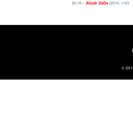
20:15 –
Aliyah DaDa
(2014, 116′)
© 201