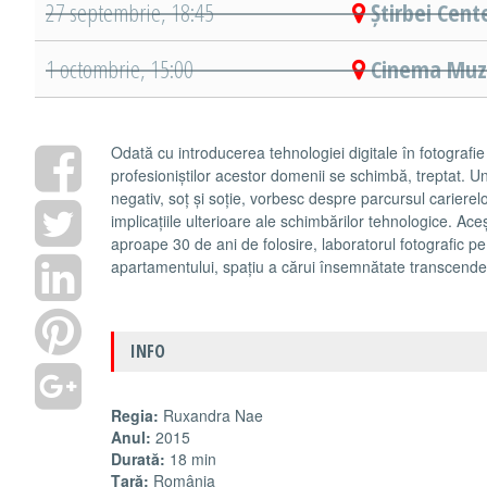
27 septembrie, 18:45
Știrbei Cent
1 octombrie, 15:00
Cinema Muze
Odată cu introducerea tehnologiei digitale în fotografie ș
profesioniștilor acestor domenii se schimbă, treptat. U
negativ, soț și soție, vorbesc despre parcursul carierelor 
implicațiile ulterioare ale schimbărilor tehnologice. Ac
aproape 30 de ani de folosire, laboratorul fotografic p
apartamentului, spațiu a cărui însemnătate transcende 
INFO
Regia:
Ruxandra Nae
Anul:
2015
Durată:
18 min
Ţară:
România