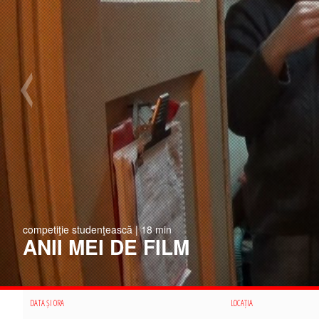
competiţie studenţească | 18 min
ANII MEI DE FILM
DATA ȘI ORA
LOCAȚIA