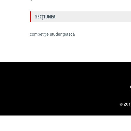
SECŢIUNEA
competiţie studenţească
© 201