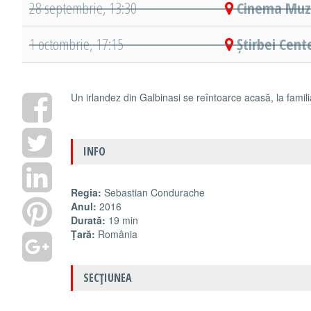
28 septembrie, 13:30
Cinema Muze
1 octombrie, 17:15
Știrbei Cent
Un irlandez din Galbinasi se reîntoarce acasă, la famili
INFO
Regia:
Sebastian Condurache
Anul:
2016
Durată:
19 min
Ţară:
România
SECŢIUNEA