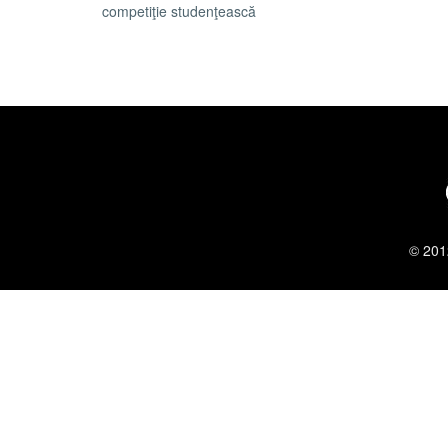
competiţie studenţească
© 201