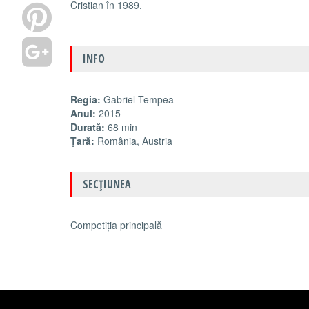
Cristian în 1989.
INFO
Regia:
Gabriel Tempea
Anul:
2015
Durată:
68 min
Ţară:
România, Austria
SECŢIUNEA
Competiția principală