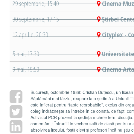
29 septembrie, 15:40
Cinema Muze
30 septembrie, 17:15
Știrbei Cent
12 aprilie, 20:30
Cityplex - C
5 mai, 17:30
Universitate
9 mai, 19:50
Cinema Arta
București, octombrie 1989: Cristian Duțescu, un licean
Săptămâni mai târziu, reapare la o ședință a Uniunii T
este înfierat pentru “fapte reprobabile”, exclus din org
coleg îndrăznește sa întrebe în ce constă, de fapt, co
Activistul PCR prezent la ședință încheie ferm discuția
comentăm.“ Întruniți în vechea sală de clasă pentru a 
absolvirea liceului, foștii elevi și profesori încă nu știu 