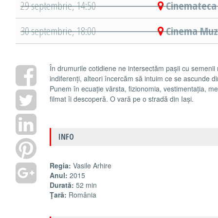
29 septembrie, 14:50
Cinemateca 
30 septembrie, 18:00
Cinema Muze
În drumurile cotidiene ne intersectăm pașii cu semenii n
indiferenți, alteori încercăm să intuim ce se ascunde di
Punem în ecuație vârsta, fizionomia, vestimentația, m
filmat îi descoperă. O vară pe o stradă din Iași.
INFO
Regia:
Vasile Arhire
Anul:
2015
Durată:
52 min
Ţară:
România