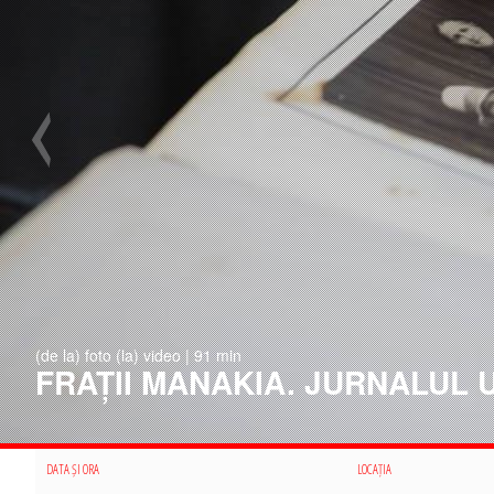
(de la) foto (la) video | 91 min
FRAȚII MANAKIA. JURNALUL U
DATA ȘI ORA
LOCAȚIA