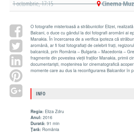
1 octombrie, 17:15
Cinema Muze
O fotografie misterioasă a străbunicilor Elizei, realizat
Balcani, o duce cu gândul la doi fotografi aromâni ai epo
Manakia. În încercarea de a verifica ipoteza că străbunic
aromână, ar fi fost fotografiați de celebrii frați, regizoru
balcanică, prin România – Bulgaria – Macedonia – Gre
fragmente din povestea vieții fraților Manakia, primii cine
documentariști, moștenirea lor cinematografică acoper
momente care au dus la reconfigurarea Balcanilor în p
INFO
Regia:
Eliza Zdru
Anul:
2016
Durată:
91 min
Ţară:
România