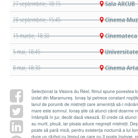
27 septembrie, 18:15
Sala ARCUB
28 septembrie, 15:45
Cinema Muze
15 martie, 18:30
Cinemateca 
5 mai, 18:45
Universitate
8 mai, 18:30
Cinema Arta
Selecționat la Visions du Réel, filmul spune povestea b
izolat din Maramureș. Ionaș își petrece constant nopțil
lanul de porumb de mistreții care amenință să-i mănânc
mare este somnul. Ionaș știe că atunci când doarme nu
întâmplă în jur, decât dacă visează. El crede că atunc
au murit, plouă, iar ploaia aduce negreșit mistreții. Deși
poate să pară mică, pentru existența nocturnă a lui Ion
duce un război cu timpul pe care nu îl poate învinge, re