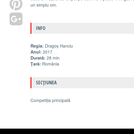
un simplu om.
INFO
Regia:
Dragoș Hanciu
Anul:
2017
Durată:
28 min
Ţară:
România
SECŢIUNEA
Competiția principală