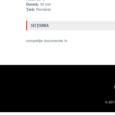
Durată:
30 min
Ţară:
România
SECŢIUNEA
competiție documentar tv
© 201