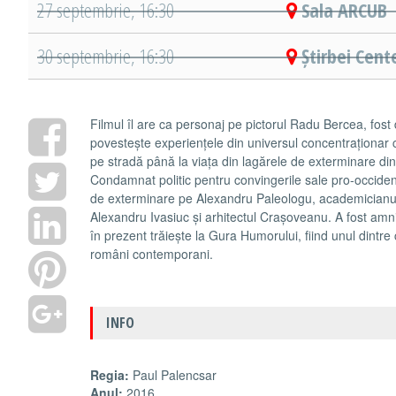
27 septembrie, 16:30
Sala ARCUB
30 septembrie, 16:30
Știrbei Cent
Filmul îl are ca personaj pe pictorul Radu Bercea, fost de
povestește experiențele din universul concentraționar 
pe stradă până la viața din lagărele de exterminare d
Condamnat politic pentru convingerile sale pro-occident
de exterminare pe Alexandru Paleologu, academicianu
Alexandru Ivasiuc și arhitectul Crașoveanu. A fost amnis
în prezent trăiește la Gura Humorului, fiind unul dintre 
români contemporani.
INFO
Regia:
Paul Palencsar
Anul:
2016