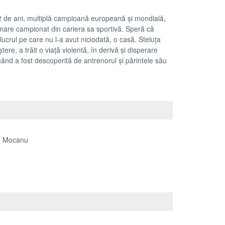
32 de ani, multiplă campioană europeană și mondială,
mare campionat din cariera sa sportivă. Speră că
 lucrul pe care nu l-a avut niciodată, o casă. Steluța
ere, a trăit o viață violentă, în derivă și disperare
când a fost descoperită de antrenorul și părintele său
u Mocanu