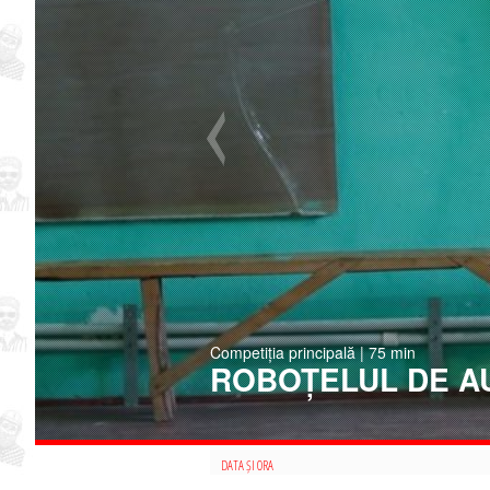
Competiția principală | 75 min
ROBOȚELUL DE A
DATA ȘI ORA