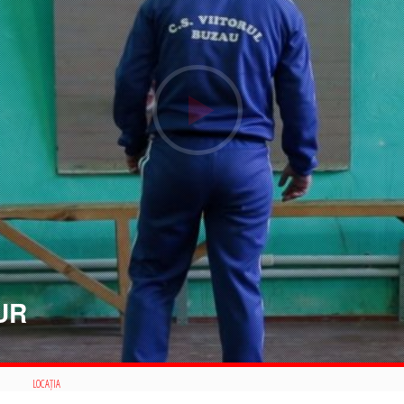
UR
LOCAȚIA