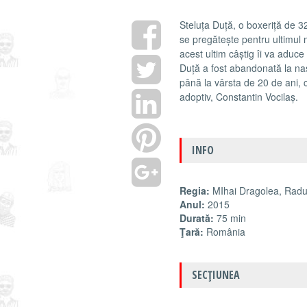
Steluța Duță, o boxeriță de 
se pregătește pentru ultimul 
acest ultim câștig îi va aduce
Duță a fost abandonată la nașt
până la vârsta de 20 de ani, 
adoptiv, Constantin Vocilaș.
INFO
Regia:
MIhai Dragolea, Rad
Anul:
2015
Durată:
75 min
Ţară:
România
SECŢIUNEA