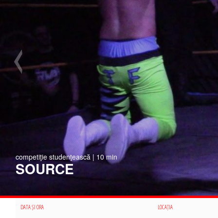
competiţie studenţească | 10 min
SOURCE
DATA ȘI ORA
LOCAȚIA