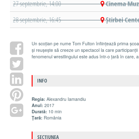
27 septembrie, 14:00
Cinema Muze
28 septembrie, 16:45
Știrbei Cent
Un scoțian pe nume Tom Fulton înființează prima școa
și reușește să creeze un spectacol la care participanții s
fenomenul wrestlingului este adus într-o țară în care, al
INFO
Regia:
Alexandru Iamandiu
Anul:
2017
Durată:
10 min
Ţară:
România
SECŢIUNEA