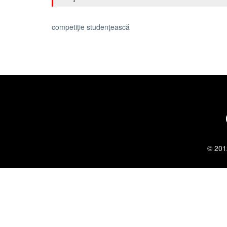
competiţie studenţească
© 201