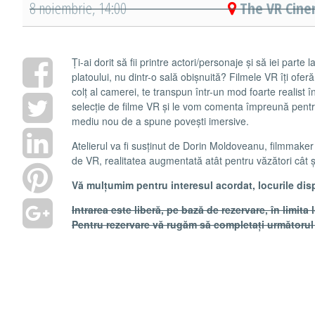
8 noiembrie, 14:00
The VR Cine
Ți-ai dorit să fii printre actori/personaje și să iei parte 
platoului, nu dintr-o sală obișnuită? Filmele VR îți oferă
colț al camerei, te transpun într-un mod foarte realist în
selecție de filme VR și le vom comenta împreună pentr
mediu nou de a spune povești imersive.
Atelierul va fi susținut de Dorin Moldoveanu, filmmaker 
de VR, realitatea augmentată atât pentru văzători cât ș
Vă mulțumim pentru interesul acordat, locurile dis
Intrarea este liberă, pe bază de rezervare, în limita 
Pentru rezervare vă rugăm să completați următoru