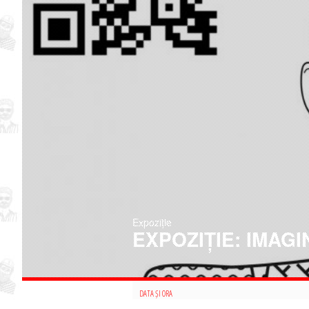
Expoziție
EXPOZIȚIE: IMAGI
DATA ȘI ORA