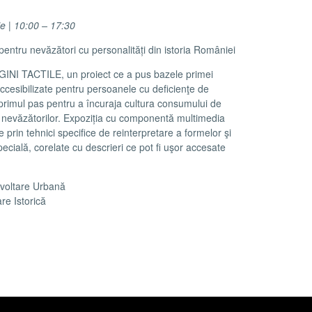
ie | 10:00 – 17:30
ntru nevăzători cu personalități din istoria României
GINI TACTILE, un proiect ce a pus bazele primei
 accesibilizate pentru persoanele cu deficienţe de
rimul pas pentru a încuraja cultura consumului de
a nevăzătorilor. Expoziția cu componentă multimedia
e prin tehnici specifice de reinterpretare a formelor şi
specială, corelate cu descrieri ce pot fi uşor accesate
ezvoltare Urbană
re Istorică