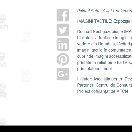
Palatul Suțu | 6 – 11 noiembr
IMAGINI TACTILE: Expoziție pe
Docuart Fest găzduiește IMA
biblioteci virtuale de imagini
vedere din România, făcând p
imagini tactile în comunitate
cuprinde imagini accesibilizat
printate în relief pe o hârtie 
prin telefonul mobil.
Inițiator: Asociația pentru D
Partener: Centrul de Consulta
Proiect cofinanțat de AFCN