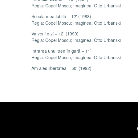
Regia: Copel Moscu; Imaginea: Otto Urbanski
Şcoala mea iubită – 12′ (1988)
Regia: Copel Moscu; Imaginea: Otto Urbanski
Va veni o zi – 12’ (1990)
Regia: Copel Moscu; Imaginea: Otto Urbanski
Intrarea unui tren în gară – 11’
Regia: Copel Moscu; Imaginea: Otto Urbanski
Am ales libertatea – 50′ (1992)