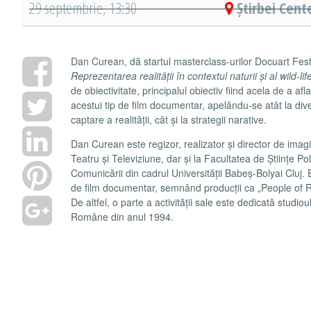
29 septembrie, 13:30
Știrbei Cent
Dan Curean, dă startul masterclass-urilor Docuart Fest
Reprezentarea realității în contextul naturii și al wild-lif
de obiectivitate, principalul obiectiv fiind acela de a af
acestui tip de film documentar, apelându-se atât la diver
captare a realității, cât și la strategii narative.
Dan Curean este regizor, realizator și director de imag
Teatru și Televiziune, dar și la Facultatea de Științe Pol
Comunicării din cadrul Universității Babeș-Bolyai Cluj. 
de film documentar, semnând producții ca „People of 
De altfel, o parte a activității sale este dedicată studioul
Române din anul 1994.