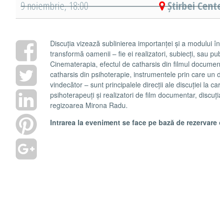
9 noiembrie, 18:00
Știrbei Cent
Discuția vizează sublinierea importanței și a modului î
transformă oamenii – fie ei realizatori, subiecți, sau pub
Cinematerapia, efectul de catharsis din filmul documen
catharsis din psihoterapie, instrumentele prin care un d
vindecător – sunt principalele direcții ale discuției la c
psihoterapeuți și realizatori de film documentar, discuț
regizoarea Mirona Radu.
Intrarea la eveniment se face pe bază de rezervare 