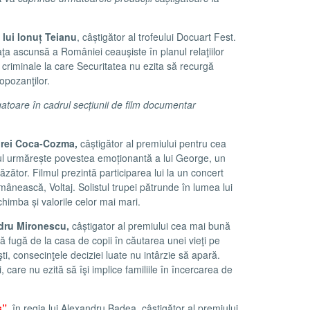
a lui Ionuț Teianu
, câștigător al trofeului Docuart Fest.
a ascunsă a României ceauşiste în planul relaţiilor
 criminale la care Securitatea nu ezita să recurgă
opozanţilor.
tigatoare în cadrul secțiunii de film documentar
ndrei Coca-Cozma,
câștigător al premiului pentru cea
l urmărește povestea emoționantă a lui George, un
ăzător. Filmul prezintă participarea lui la un concert
mânească, Voltaj. Solistul trupei pătrunde în lumea lui
imba și valorile celor mai mari.
andru Mironescu,
câștigator al premiului cea mai bună
ă fugă de la casa de copii în căutarea unei vieţi pe
ti, consecinţele deciziei luate nu intârzie să apară.
 care nu ezită să îşi implice familiile în încercarea de
s”
,
în regia lui Alexandru Badea, câștigător al premiului