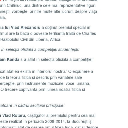
in Chifiriuc, una dintre cele mai reprezentative figuri
ști, vorbeşte, printre multe alte lucruri, despre viaţa
ală.
egia lui Vlad Alexandru
a obținut premiul special în
ilmul are la bază o poveste terifiantă trăită de Charles
Războiului Civil din Liberia, Africa.
e în selecția oficială a competiției studențești:
rmain Kanda
s-a aflat în selecția oficială a competiției
ât atât ea există în interiorul nostru.” O expunere a
e la teoria fizică și descris prin variatele sale
 percepție, prin instrumente muzicale, voce umană,
 O trecere captivanta prin lumea noatra fizica si
gatoare în cadrul secțiunii principale:
lui Vlad Rotaru,
câștigător al premiului pentru cea mai
ste realizat în perioada 2008-2014, la București și
 informații atât de despre omul Nora Iuga, cât și despre