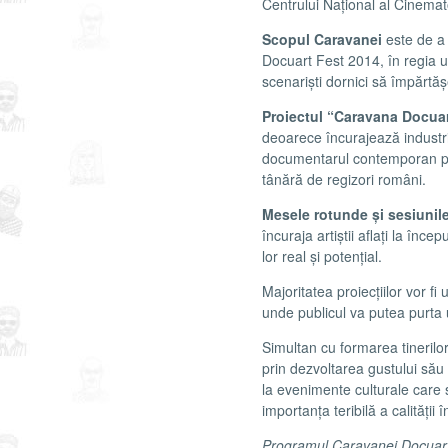
Centrului Național al Cinemat
Scopul Caravanei
este de a
Docuart Fest 2014, în regia u
scenariști dornici să împărtă
Proiectul “Caravana Docua
deoarece încurajează industrii
documentarul contemporan pro
tânără de regizori români.
Mesele rotunde și sesiunile
încuraja artiștii aflați la înce
lor real și potențial.
Majoritatea proiecțiilor vor fi
unde publicul va putea purta 
Simultan cu formarea tinerilor 
prin dezvoltarea gustului său 
la evenimente culturale care s
importanța teribilă a calității î
Programul Caravanei Docuart 