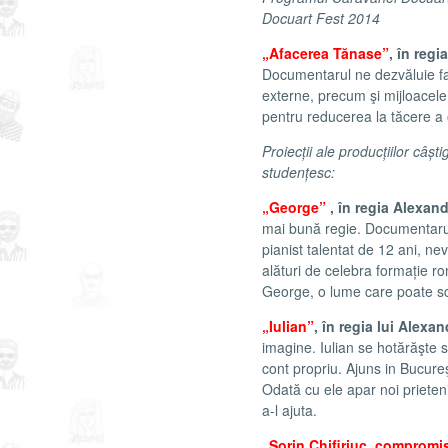
Docuart Fest 2014
„Afacerea Tănase”
, în regi
Documentarul ne dezvăluie faţ
externe, precum şi mijloacele
pentru reducerea la tăcere a 
Proiecții ale producțiilor câș
studențesc:
„George”
, în regia Alexa
mai bună regie. Documentaru
pianist talentat de 12 ani, nev
alături de celebra formație ro
George, o lume care poate sch
„Iulian”
, în regia lui Alex
imagine. Iulian se hotărăşte s
cont propriu. Ajuns in Bucureş
Odată cu ele apar noi prieteni,
a-l ajuta.
„Sorin Chifiriuc, compromi