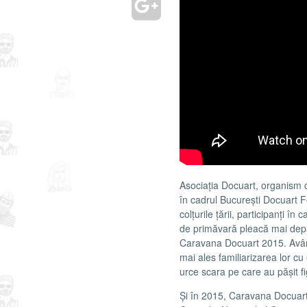
Asociația Docuart, organism 
în cadrul București Docuart Fe
colțurile țării, participanți în 
de primăvară pleacă mai depar
Caravana Docuart 2015. Avântu
mai ales familiarizarea lor c
urce scara pe care au pășit f
Și în 2015, Caravana Docuart 