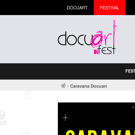
DOCUART
FESTIVAL
FES
Caravana Docuart