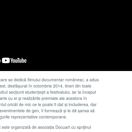
care se dedică filmului documentar românesc, a adus
st, desfășurat în octombrie 2014, tineri din toate
cadrul secțiunii studențești a festivalului, iar la început
te cu ei și realizările premiate ale acestora în
l oricât de mic ce le poate fi dat și includerea, dar
u evenimentele de gen, îi formează și le dă șansa să
igurile reprezentative contemporane.
este organizată de asociația Docuart cu sprijinul