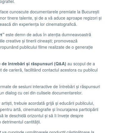
ografiei.
 face cunoscute documentarele premiate la București
nor tinere talente, și de a vă aduce aproape regizori și
șească din experiența lor cinematografică.
rt”
este demn de adus în atenția dumneavoastră
le creative și tinerii cineaști; promovează
punând publicului filme realizate de o generație
 de întrebări și răspunsuri (Q&A)
au scopul de a
put de carieră, facilitând contactul acestora cu publicul
 urmate de sesiuni interactive de întrebări și răspunsuri
un dialog cu cei din culisele documentarelor.
artiști, trebuie acordată grijă și educării publicului,
pentru artă, cinematografie și încurajarea participării
ă le deschidă orizontul și să îi învețe despre
n detrimentul cantității.
va cuprinde următoarele producții câștigătoare la