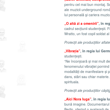
pentru cel mai bun montaj. Sor
ale muzicii underground române
lui personală şi cariera muzic
„O altă zi a omenirii”
, în r
cadrul secțiunii studențești. F
Wratto, un fost copil soldat al 
Proiecții ale producțiilor aflat
„Vibrația”
, în regia lui Ge
studențești.
“Ne înconjoară și mai mult dec
fenomenului vibrației pornind d
modalități de manifestare și
dans, stări sau chiar materie.
spirituala.
Proiecții ale producțiilor câști
„Aici Nora Iuga”
, în regia 
bună imagine. Documentarul e
Berlin, oferind o avalanșă de