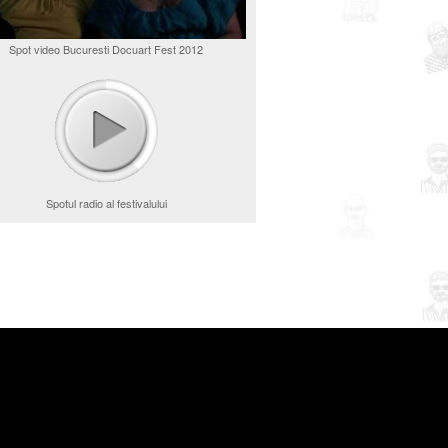
Spot video Bucuresti Docuart Fest 2012
Spotul radio al festivalului