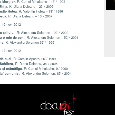
e Morţilor
, R: Cornel Mihalache – 13′ / 1993
hiţa
, R: Diana Deleanu – 23′ / 2006
stle Hotea
, R: Valentin Hotea – 18′ / 1996
escă
, R: Diana Deleanu – 16′ / 2007
 16 nov. 2012
a exilului
, R: Alexandru Solomon – 23′ / 2002
u o mie de ochi
, R: Alexandru Solomon – 52′ / 2001
is
, R: Alexandru Solomon 62′ / 1995
 17 nov. 2012
de cuci
, R: Cătălin Apostol 26′ / 1999
Schileru
, R: Diana Deleanu, 34′ / 2005
a și mămăliga
, R: Cornel Mihalache, 9’/ 2000
jaf comunist
, R: Alexandru Solomon, 85′ / 2004