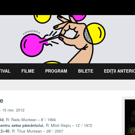
TIVAL
FILME
PROGRAM
BILETE
EDIŢII ANTER
e
 15 nov. 2012
ld
, R: Radu Muntean – 8′ / 1994
pentru setea pământului
, R: Mirel Ilieşiu – 12′ / 1972
 2×40
, R: Titus Muntean – 28′ / 2007