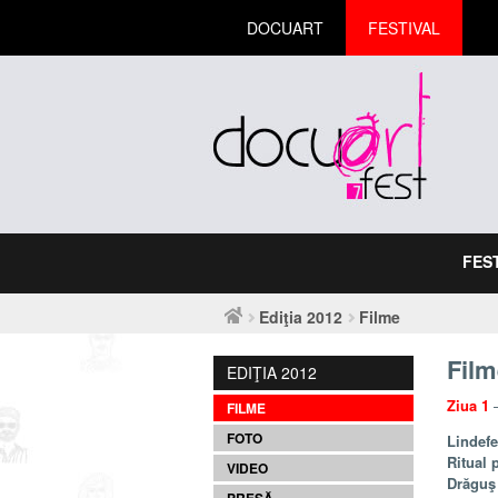
DOCUART
FESTIVAL
FES
Ediţia 2012
Filme
Film
EDIŢIA 2012
Ziua 1
–
FILME
FOTO
Lindefe
Ritual 
VIDEO
Drăguş