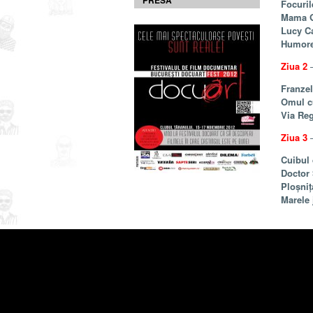
PRESĂ
Focuril
Mama G
Lucy Ca
Humor
Ziua 2
–
Franzel
Omul c
Via Reg
Ziua 3
–
Cuibul 
Doctor 
Ploșniț
Marele 