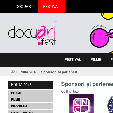
DOCUART
FESTIVAL
FESTIVAL
FILME
P
Ediția 2016
Sponsori și parteneri
Sponsori și partene
EDIȚIA 2016
Co-finanţatori
PREMII
FILME
PROGRAM