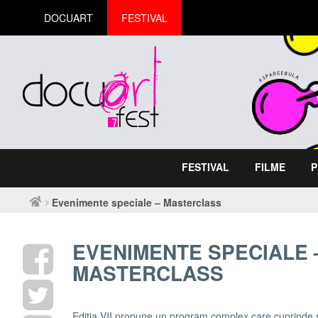
DOCUART
FESTIVAL
FESTIVAL
FILME
P
Evenimente speciale – Masterclass
EVENIMENTE SPECIALE 
MASTERCLASS
Ediția VII propune un program complex care cuprinde ses