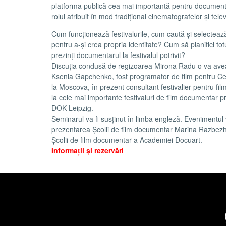
platforma publică cea mai importantă pentru documentar
rolul atribuit în mod tradițional cinematografelor și telev
Cum funcționează festivalurile, cum caută și selectează
pentru a-și crea propria identitate? Cum să planifici to
prezinți documentarul la festivalul potrivit?
Discuția condusă de regizoarea Mirona Radu o va avea 
Ksenia Gapchenko, fost programator de film pentru C
la Moscova, în prezent consultant festivalier pentru fi
la cele mai importante festivaluri de film documentar 
DOK Leipzig.
Seminarul va fi susținut în limba engleză. Evenimentul 
prezentarea Școlii de film documentar Marina Razbezh
Școlii de film documentar a Academiei Docuart.
Informații și rezervări