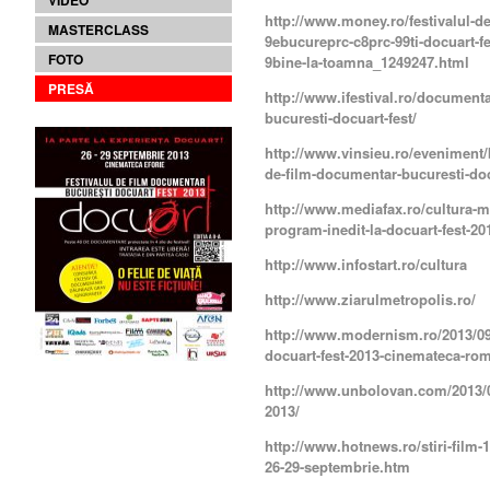
VIDEO
http://www.money.ro/festivalul-d
MASTERCLASS
9ebucureprc-c8prc-99ti-docuart-fe
FOTO
9bine-la-toamna_1249247.html
PRESĂ
http://www.ifestival.ro/documenta
bucuresti-docuart-fest/
http://www.vinsieu.ro/eveniment/bu
de-film-documentar-bucuresti-doc
http://www.mediafax.ro/cultura-m
program-inedit-la-docuart-fest-20
http://www.infostart.ro/cultura
http://www.ziarulmetropolis.ro/
http://www.modernism.ro/2013/09/
docuart-fest-2013-cinemateca-rom
http://www.unbolovan.com/2013/09
2013/
http://www.hotnews.ro/stiri-film-1
26-29-septembrie.htm