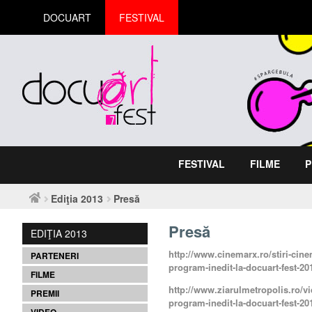
DOCUART
FESTIVAL
FESTIVAL
FILME
P
Ediţia 2013
Presă
Presă
EDIŢIA 2013
http://www.cinemarx.ro/stiri-cin
PARTENERI
program-inedit-la-docuart-fest-20
FILME
http://www.ziarulmetropolis.ro/v
PREMII
program-inedit-la-docuart-fest-20