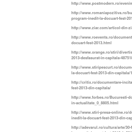
http://www.postmodern.ro/evenim
http://www.romaniapozitiva.ro/bu
program-inedit-la-docuart-fest-20
http://www.ziar.com/articol-din-z
http://www.roevents.ro/documentar
docuart-fest-2013.html
http://www.orange.ro/stiri/divert
2013-desfasurat-in-capitala-48751
http://www.stiripescurt.ro/docume
la-docuart-fest-2013-din-capitala
http://critix.ro/documentare-incit
fest-2013-din-capitala/
http://www.forbes.ro/Bucuresti-do
in-actualitate_0_8805.html
http://www.stiri-presa-online.ro/
inedit-la-docuart-fest-2013-din-cap
http://adevarul.ro/cultura/arte/30