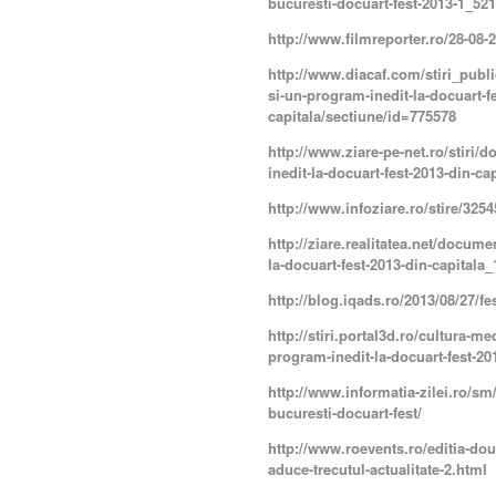
bucuresti-docuart-fest-2013-1_5
http://www.filmreporter.ro/28-08-2
http://www.diacaf.com/stiri_publ
si-un-program-inedit-la-docuart-f
capitala/sectiune/id=775578
http://www.ziare-pe-net.ro/stiri/
inedit-la-docuart-fest-2013-din-ca
http://www.infoziare.ro/stire/
http://ziare.realitatea.net/docume
la-docuart-fest-2013-din-capitala
http://blog.iqads.ro/2013/08/27/f
http://stiri.portal3d.ro/cultura-m
program-inedit-la-docuart-fest-20
http://www.informatia-zilei.ro/sm
bucuresti-docuart-fest/
http://www.roevents.ro/editia-dou
aduce-trecutul-actualitate-2.html