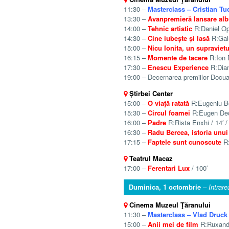
11:30 –
Masterclass – Cristian T
13:30 –
Avanpremieră lansare a
14:00 –
Tehnic artistic
R:Daniel Opr
14:30 –
Cine iubește și lasă
R:Galu
15:00 –
Nicu Ionita, un supravietu
16:15 –
Momente de tacere
R:Ion D
17:30 –
Enescu Experience
R:Dian
19:00 – Decernarea premiilor Docua
Știrbei Center
15:00 –
O viață ratată
R:Eugeniu Bo
15:30 –
Circul foamei
R:Eugen Dedi
16:00 –
Padre
R:Rista Enxhi / 14′ /
16:30 –
Radu Bercea, istoria unui
17:15 –
Faptele sunt cunoscute
R:
Teatrul Macaz
17:00 –
Ferentari Lux
/ 100′
Duminica, 1 octombrie
– Intrare
Cinema Muzeul Ţăranului
11:30 –
Masterclass – Vlad Druck
15:00 –
Anii mei de film
R:Ruxandr