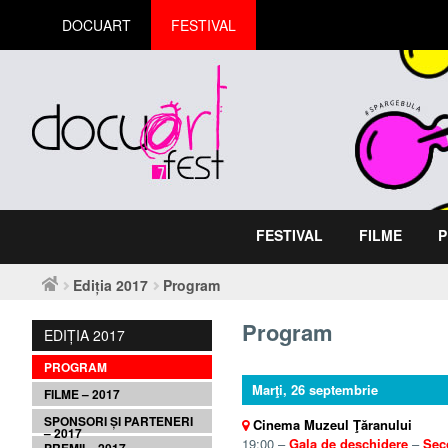
DOCUART
FESTIVAL
FESTIVAL
FILME
P
Ediția 2017
Program
Program
EDIȚIA 2017
PROGRAM
Marţi, 26 septembrie
FILME – 2017
SPONSORI ȘI PARTENERI
Cinema Muzeul Ţăranului
– 2017
19:00 –
Gala de deschidere
–
Sec