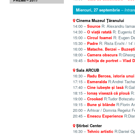
PREMII – 2017
Miercuri, 27 septembrie
– Intrar
Cinema Muzeul Ţăranului
14:00 –
Source
R: Alexandru Iamand
14:30 –
O viață ratată
R: Eugeniu B
15:00 –
Circul foamei
R: Eugen Ded
15:30 –
Padre
R: Rista Enxhi / 14′ 
16:00 –
Matache. Berzei – Buzești
18:00 –
Camera obscura
R:Gheorgh
19:45 –
Schița de portret – Vlad 
Sala ARCUB
16:30 –
Radu Bercea, istoria unui
17:15 –
Esmeralda
R:Andrei Tache 
17:40 –
Cine iubește și lasă
R:Galu
18:15 –
Ionaș visează că plouă
R:
19:00 –
Crooked
R:Tudor Botezatu /
19:15 –
Bune și blânde
R:Florin An
20:00 – Arhivar / Domnia Regelui F
20:45 –
Enescu Experience
R:Dian
Știrbei Center
16:30 –
Tehnic artistic
R:Daniel Opr