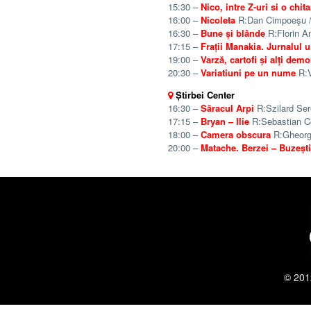
15:30 –
Nico, intre Z-uri si o chita
16:00 –
Nicoleta
R:Dan Cimpoeşu / 
16:30 –
Bune și blânde
R:Florin An
17:15 –
Frații Manakia. Jurnalul u
19:00 –
Varză, cartofi și alți demo
20:30 –
Variatiuni pe un nume
R:V
Știrbei Center
16:30 –
Săracul Arpi
R:Szilard Sere
17:15 –
Bryan – Ilie
R:Sebastian Co
18:00 –
Camera obscura
R:Gheorgh
20:00 –
Matache. Berzei – Buzești
© 201