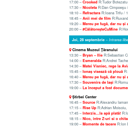
17:00 –
Crooked
R:Tudor Botezatu /
17:30 –
Nicoleta
R:Dan Cimpoeşu / 
18:10 –
Refractara
R:Ioana Trifu / 1
18:45 –
Anii mei de film
R:Ruxandr
19:20 –
Mereu pe fugă, dar nu și 
20:00 –
#CălătoreșteCuMine
R:Hori
Joi, 28 septembrie
– Intrarea lib
Cinema Muzeul Ţăranului
13:30 –
Bryan – Ilie
R:Sebastian Co
14:00 –
Esmeralda
R:Andrei Tache 
14:30 –
Matei Visniec, rege la Av
15:45 –
Ionaș visează că plouă
R:
16:40 –
Mereu pe fugă, dar nu și 
17:30 –
Souvenirs de Iași
R:Romulu
19:00 –
La început a fost docume
Știrbei Center
16:45 –
Source
R:Alexandru Iamand
17:15 –
Rise Up
R:Adrian Moisoiu, 
17:45 –
Interzis…la apă plată!
R:Io
18:15 –
Nico, intre Z-uri si o chita
19:00 –
Momente de tacere
R:Ion D