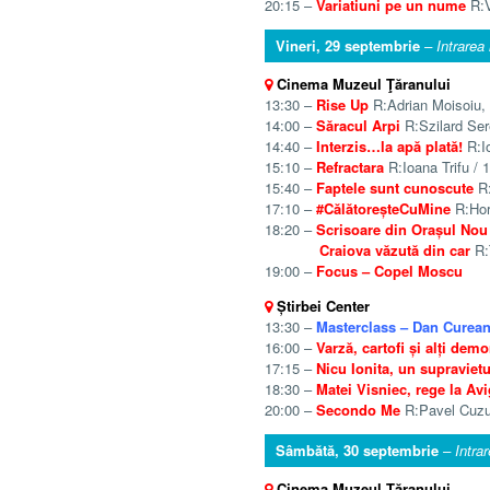
20:15 –
Variatiuni pe un nume
R:V
Vineri, 29 septembrie
– Intrarea 
Cinema Muzeul Ţăranului
13:30 –
Rise Up
R:Adrian Moisoiu, 
14:00 –
Săracul Arpi
R:Szilard Sere
14:40 –
Interzis…la apă plată!
R:Io
15:10 –
Refractara
R:Ioana Trifu / 1
15:40 –
Faptele sunt cunoscute
R:
17:10 –
#CălătoreșteCuMine
R:Hori
18:20 –
Scrisoare din Orașul Nou
Craiova văzută din car
R:T
19:00 –
Focus – Copel Moscu
Știrbei Center
13:30 –
Masterclass – Dan Curea
16:00 –
Varză, cartofi și alți demo
17:15 –
Nicu Ionita, un supravietu
18:30 –
Matei Visniec, rege la Av
20:00 –
Secondo Me
R:Pavel Cuzui
Sâmbătă, 30 septembrie
– Intrar
Cinema Muzeul Ţăranului