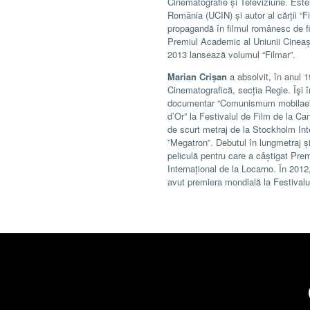
Cinematografie și Televiziune. Este
România (UCIN) și autor al cărții “F
propagandă în filmul românesc de fi
Premiul Academic al Uniunii Cineașt
2013 lansează volumul “Filmar”.
Marian Crișan
a absolvit, în anul 1
Cinematografică, secția Regie. Îşi î
documentar “Comunismum mobilae” 
d’Or” la Festivalul de Film de la Ca
de scurt metraj de la Stockholm Inte
”Megatron”. Debutul în lungmetraj și
peliculă pentru care a câștigat Premi
Internațional de la Locarno. În 2012,
avut premiera mondială la Festival