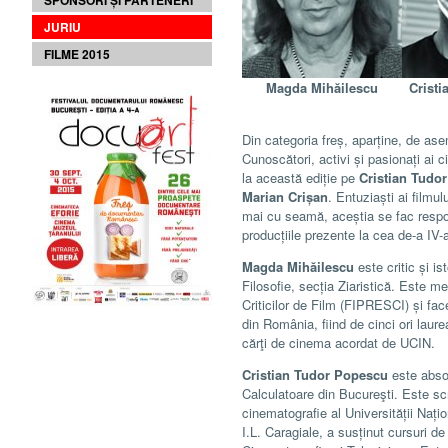
SPONSORI ȘI PARTENERI
JURIU
FILME 2015
Magda Mihăilescu
Crist
Din categoria freș, aparține, de as
Cunoscători, activi și pasionați ai 
la această ediție pe
Cristian Tudo
Marian Crișan
. Entuziaști ai filmu
mai cu seamă, aceștia se fac respo
producțiile prezente la cea de-a IV-a
Magda Mihăilescu
este critic și is
Filosofie, secția Ziaristică. Este m
Criticilor de Film (FIPRESCI) și fac
din România, fiind de cinci ori laure
cărţi de cinema acordat de UCIN.
Cristian Tudor Popescu
este absol
Calculatoare din Bucureşti. Este scri
cinematografie al Universității Nați
I.L. Caragiale, a susținut cursuri 